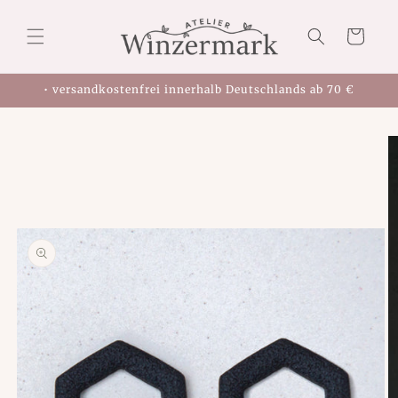
Direkt
zum
Warenkorb
Inhalt
• versandkostenfrei innerhalb Deutschlands ab 70 €
oduktinformationen
ringen