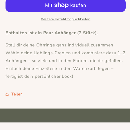
-
-
Hexagon
Hexagon
Anhängerpaar
Anhängerpaar
-
-
Weitere Bezahlmöglichkeiten
Mix
Mix
&amp;
&amp;
Enthalten ist ein Paar Anhänger (2 Stück).
Match
Match
Stell dir deine Ohrringe ganz individuell zusammen:
Wähle deine Lieblings-Creolen und kombiniere dazu 1–2
Anhänger – so viele und in den Farben, die dir gefallen.
Einfach deine Einzelteile in den Warenkorb legen –
fertig ist dein persönlicher Look!
Teilen