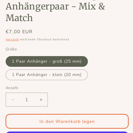
Anhängerpaar - Mix &
Match
Normaler
€7,00 EUR
Preis
Versand
wird beim Checkout berechnet
Größe
1 Paar Anhänger - groß (25 mm)
1 Paar Anhänger - klein (20 mm)
Anzahl
Verringere
Erhöhe
die
die
Menge
Menge
für
für
In den Warenkorb legen
Tiefschwarz
Tiefschwarz